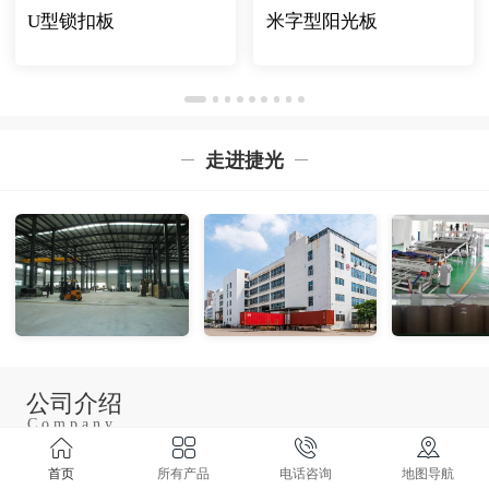
U型锁扣板
米字型阳光板
走进捷光
公司介绍
C o m p a n y
I n t r o d u c t i o n
首页
所有产品
电话咨询
地图导航
捷光(上海)板业有限公司专业专注于聚碳酸酯PC系列产品的研发、